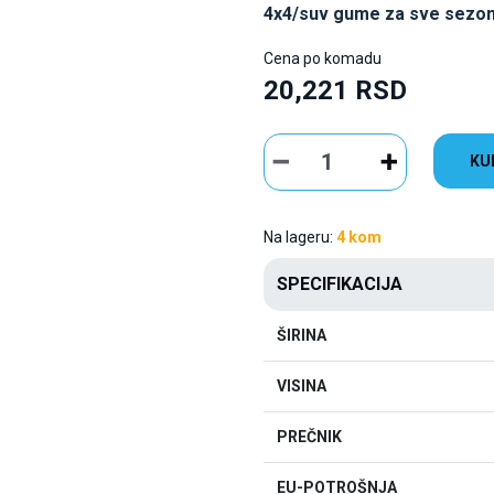
4x4/suv gume za sve sezo
Cena po komadu
20,221 RSD
KU
Na lageru:
4 kom
SPECIFIKACIJA
ŠIRINA
VISINA
PREČNIK
EU-POTROŠNJA