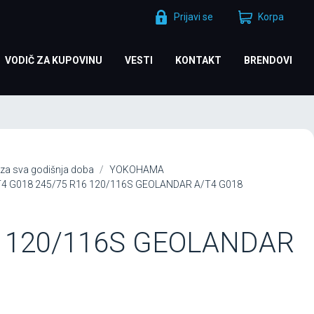
Prijavi se
Korpa
VODIČ ZA KUPOVINU
VESTI
KONTAKT
BRENDOVI
za sva godišnja doba
YOKOHAMA
 G018 245/75 R16 120/116S GEOLANDAR A/T4 G018
6 120/116S GEOLANDAR