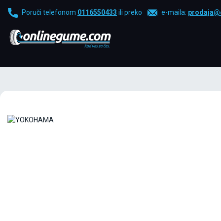
Poruči telefonom
0116550433
ili preko
e-maila:
prodaja@