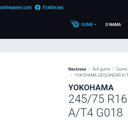
onlinegume.com
Pratite nas
GUME
O NAMA
Naslovna
4x4 gume
Gume 
YOKOHAMA GEOLANDAR A/T4
YOKOHAMA
245/75 R1
A/T4 G018