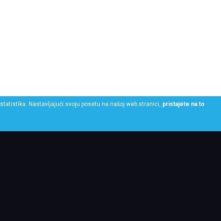
statistika. Nastavljajući svoju posetu na našoj web stranici,
pristajete na to