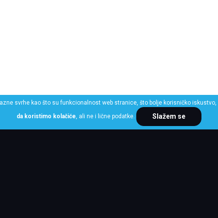
razne svrhe kao što su funkcionalnost web stranice, što bolje korisničko iskustvo, 
Slažem se
da koristimo kolačiće
, ali ne i lične podatke.
ME