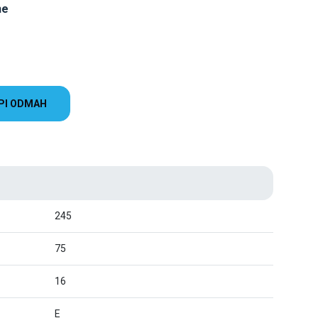
ne
PI ODMAH
245
75
16
E