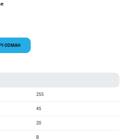
ne
PI ODMAH
255
45
20
B