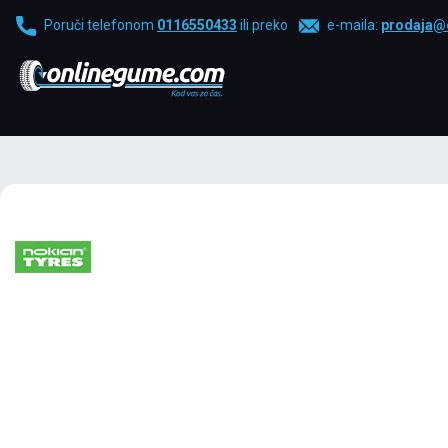
Poruči telefonom
0116550433
ili preko
e-maila:
prodaja@