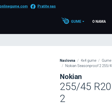
onlinegume.com
Pratite nas
GUME
O NAMA
Naslovna
4x4 gume
Gume 
Nokian Seasonproof 2 255/4
Nokian
255/45 R20
2