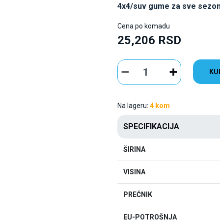
4x4/suv gume za sve sezo
Cena po komadu
25,206 RSD
KU
Na lageru:
4 kom
SPECIFIKACIJA
ŠIRINA
VISINA
PREČNIK
EU-POTROŠNJA