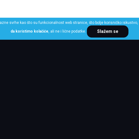
razne svrhe kao što su funkcionalnost web stranice, što bolje korisničko iskustvo, 
Slažem se
da koristimo kolačiće
, ali ne i lične podatke.
ME