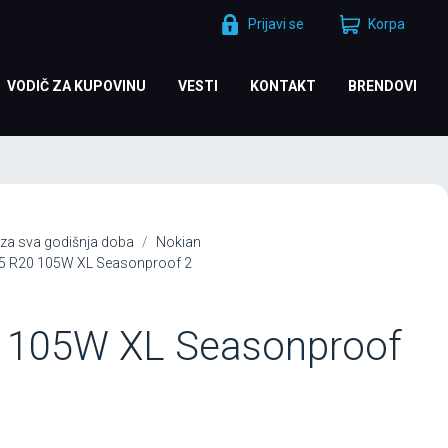
Prijavi se
Korpa
VODIČ ZA KUPOVINU
VESTI
KONTAKT
BRENDOVI
za sva godišnja doba
Nokian
5 R20 105W XL Seasonproof 2
 105W XL Seasonproof