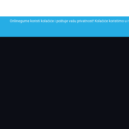
Onlinegume koristi kolačiće i poštuje vašu privatnost! Kolačiće koristimo u 
POGLEDAJ SLIČNE GU