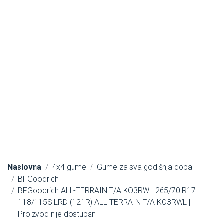
Naslovna
4x4 gume
Gume za sva godišnja doba
BFGoodrich
BFGoodrich ALL-TERRAIN T/A KO3RWL 265/70 R17
118/115S LRD (121R) ALL-TERRAIN T/A KO3RWL |
Proizvod nije dostupan