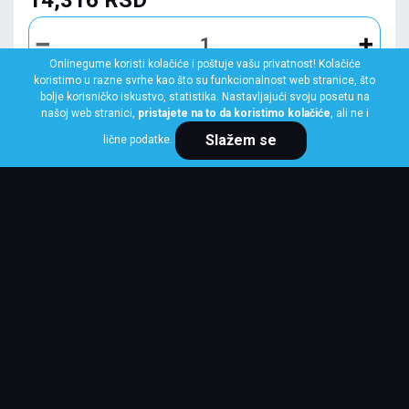
Onlinegume koristi kolačiće i poštuje vašu privatnost! Kolačiće
koristimo u razne svrhe kao što su funkcionalnost web stranice, što
bolje korisničko iskustvo, statistika. Nastavljajući svoju posetu na
KUPI ODMAH
našoj web stranici,
pristajete na to da koristimo kolačiće
, ali ne i
Slažem se
lične podatke.
BRIDGESTONE