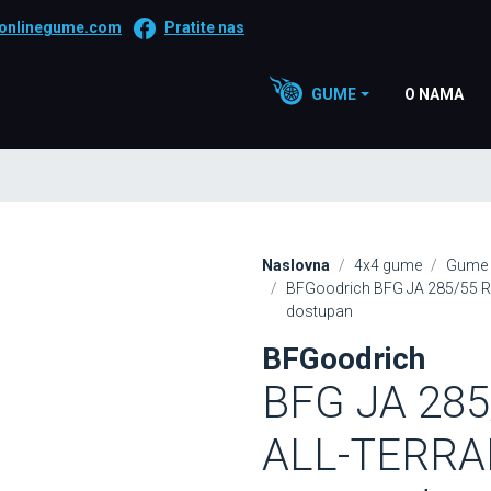
onlinegume.com
Pratite nas
GUME
O NAMA
Naslovna
4x4 gume
Gume 
BFGoodrich BFG JA 285/55 R2
dostupan
BFGoodrich
BFG JA 285
ALL-TERRAI