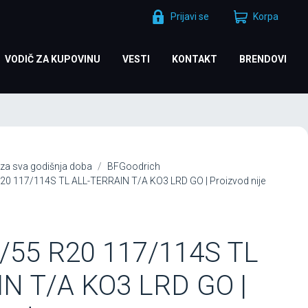
Prijavi se
Korpa
VODIČ ZA KUPOVINU
VESTI
KONTAKT
BRENDOVI
za sva godišnja doba
BFGoodrich
0 117/114S TL ALL-TERRAIN T/A KO3 LRD GO | Proizvod nije
/55 R20 117/114S TL
N T/A KO3 LRD GO |