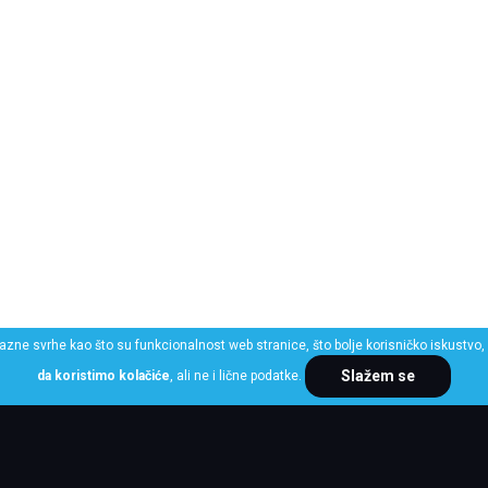
razne svrhe kao što su funkcionalnost web stranice, što bolje korisničko iskustvo, 
Slažem se
da koristimo kolačiće
, ali ne i lične podatke.