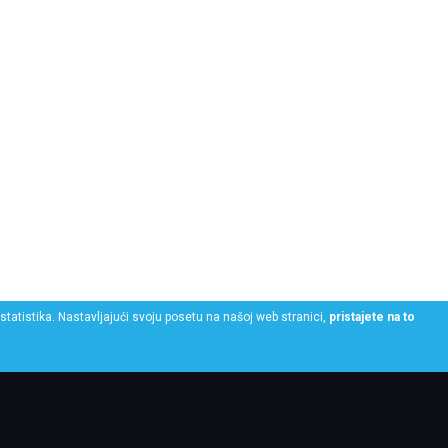
statistika. Nastavljajući svoju posetu na našoj web stranici,
pristajete na to