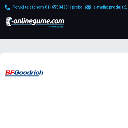
Poruči telefonom
0116550433
ili preko
e-maila:
prodaja@