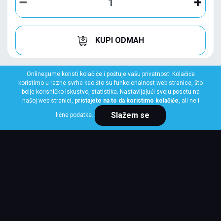
KUPI ODMAH
Onlinegume koristi kolačiće i poštuje vašu privatnost! Kolačiće
koristimo u razne svrhe kao što su funkcionalnost web stranice, što
bolje korisničko iskustvo, statistika. Nastavljajući svoju posetu na
našoj web stranici,
pristajete na to da koristimo kolačiće
, ali ne i
Slažem se
lične podatke.
MICHELIN
225/60 R18 104H XL PILOT ALPIN 5 SUV
ZP *