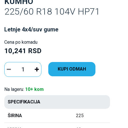
KUMHO
225/60 R18 104V HP71
Letnje 4x4/suv gume
Cena po komadu
10,241 RSD
KUPI ODMAH
Na lageru:
10+ kom
SPECIFIKACIJA
ŠIRINA
225