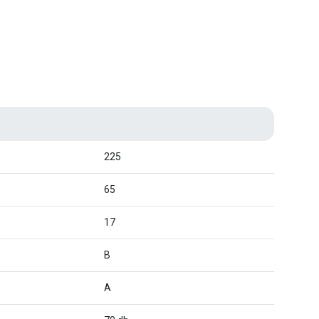
225
65
17
B
A