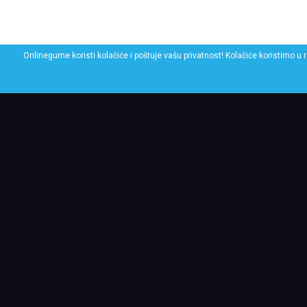
Onlinegume koristi kolačiće i poštuje vašu privatnost! Kolačiće koristimo u 
POGLEDAJ SLIČNE GU