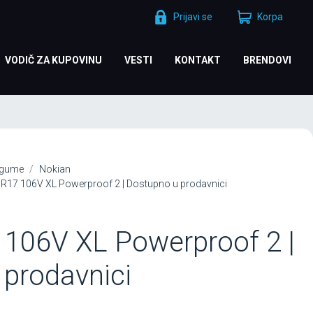
Prijavi se
Korpa
VODIČ ZA KUPOVINU
VESTI
KONTAKT
BRENDOVI
 gume
Nokian
R17 106V XL Powerproof 2 | Dostupno u prodavnici
 106V XL Powerproof 2 |
prodavnici