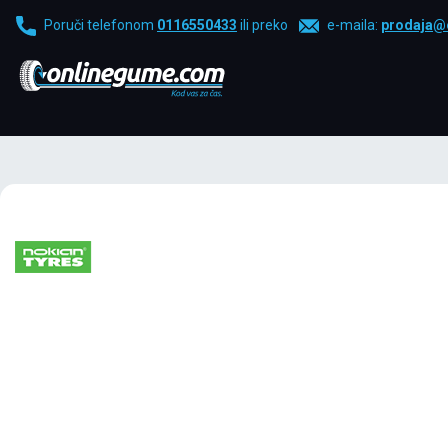
Poruči telefonom
0116550433
ili preko
e-maila:
prodaja@