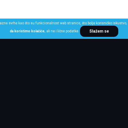
razne svrhe kao što su funkcionalnost web stranice, što bolje korisničko iskustvo, 
Slažem se
da koristimo kolačiće
, ali ne i lične podatke.
ME