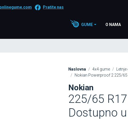
onlinegume.com
Pratite nas
GUME
O NAMA
Naslovna
4x4 gume
Letnje
Nokian Powerproof 2 225/65 
Nokian
225/65 R17
Dostupno u 