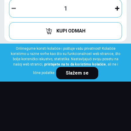
KUPI ODMAH
Onlinegume koristi kolačiće i poštuje vašu privatnost! Kolačiće
koristimo u razne svrhe kao što su funkcionalnost web stranice, što
bolje korisničko iskustvo, statistika. Nastavljajući svoju posetu na
našoj web stranici,
pristajete na to da koristimo kolačiće
, ali ne i
Slažem se
lične podatke.
HANKOOK
235/55 R17 99V K135A VENTUS PRIME 4