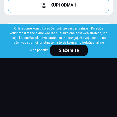
KUPI ODMAH
Onlinegume koristi kolačiće i poštuje vašu privatnost! Kolačiće
koristimo u razne svrhe kao što su funkcionalnost web stranice, što
bolje korisničko iskustvo, statistika. Nastavljajući svoju posetu na
našoj web stranici,
pristajete na to da koristimo kolačiće
, ali ne i
Slažem se
lične podatke.
GOODYEAR
235/55 R18 100V EFFICIENTGRIP SUV FP
Klasa: Na lageru:
1 kom