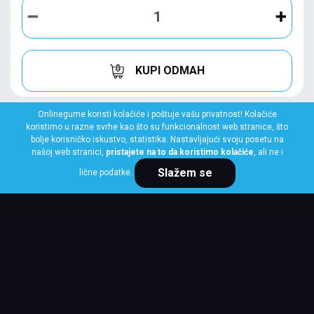
KUPI ODMAH
Onlinegume koristi kolačiće i poštuje vašu privatnost! Kolačiće
koristimo u razne svrhe kao što su funkcionalnost web stranice, što
bolje korisničko iskustvo, statistika. Nastavljajući svoju posetu na
našoj web stranici,
pristajete na to da koristimo kolačiće
, ali ne i
Slažem se
lične podatke.
LASSA
235/55 R18 100V COMPETUS H/P 3