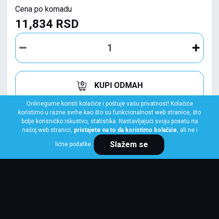
Cena po komadu
11,834 RSD
KUPI ODMAH
Onlinegume koristi kolačiće i poštuje vašu privatnost! Kolačiće
koristimo u razne svrhe kao što su funkcionalnost web stranice, što
bolje korisničko iskustvo, statistika. Nastavljajući svoju posetu na
našoj web stranici,
pristajete na to da koristimo kolačiće
, ali ne i
Slažem se
lične podatke.