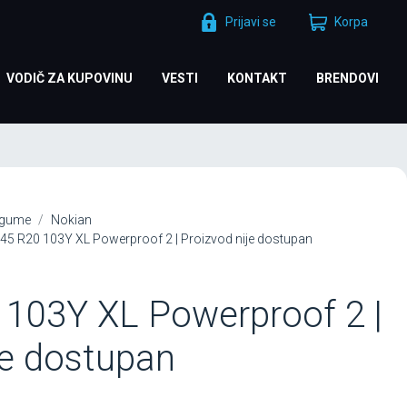
Prijavi se
Korpa
VODIČ ZA KUPOVINU
VESTI
KONTAKT
BRENDOVI
 gume
Nokian
 R20 103Y XL Powerproof 2 | Proizvod nije dostupan
 103Y XL Powerproof 2 |
je dostupan