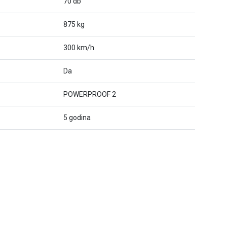
70 db
875 kg
300 km/h
Da
POWERPROOF 2
5 godina