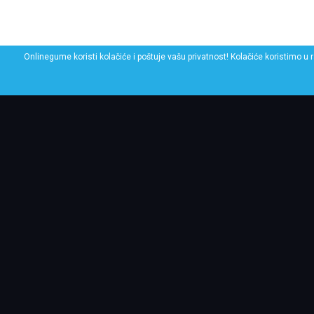
Onlinegume koristi kolačiće i poštuje vašu privatnost! Kolačiće koristimo u 
POGLEDAJ SLIČNE GU