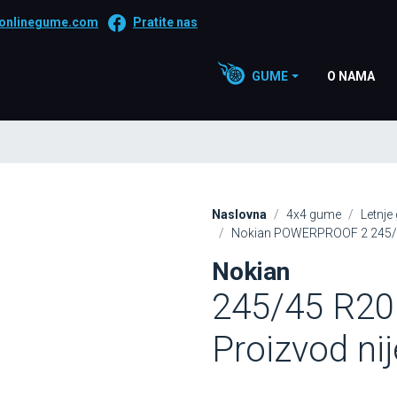
onlinegume.com
Pratite nas
GUME
O NAMA
Naslovna
4x4 gume
Letnje
Nokian POWERPROOF 2 245/45
Nokian
245/45 R20
Proizvod ni