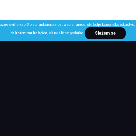
razne svrhe kao što su funkcionalnost web stranice, što bolje korisničko iskustvo, 
Slažem se
da koristimo kolačiće
, ali ne i lične podatke.
ME