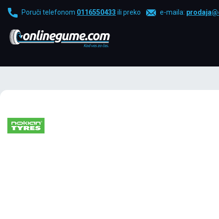
Poruči telefonom
0116550433
ili preko
e-maila:
prodaja@