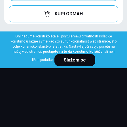
KUPI ODMAH
Onlinegume koristi kolačiće i poštuje vašu privatnost! Kolačiće
koristimo u razne svrhe kao što su funkcionalnost web stranice, što
bolje korisničko iskustvo, statistika. Nastavljajući svoju posetu na
našoj web stranici,
pristajete na to da koristimo kolačiće
, ali ne i
Slažem se
lične podatke.
DUNLOP
255/50 R20 109Y XL SPORT MAXX RT2
SUV FP
Klasa: Na lageru:
4 kom