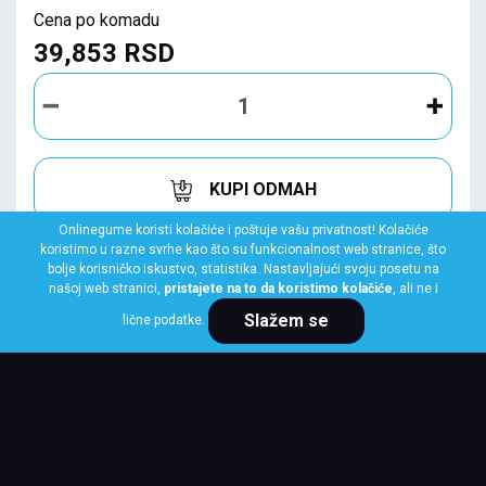
Cena po komadu
39,853 RSD
KUPI ODMAH
Onlinegume koristi kolačiće i poštuje vašu privatnost! Kolačiće
koristimo u razne svrhe kao što su funkcionalnost web stranice, što
bolje korisničko iskustvo, statistika. Nastavljajući svoju posetu na
našoj web stranici,
pristajete na to da koristimo kolačiće
, ali ne i
Slažem se
lične podatke.