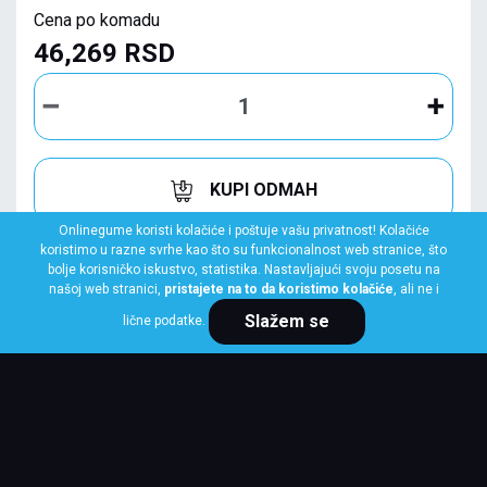
Cena po komadu
46,269 RSD
KUPI ODMAH
Onlinegume koristi kolačiće i poštuje vašu privatnost! Kolačiće
koristimo u razne svrhe kao što su funkcionalnost web stranice, što
bolje korisničko iskustvo, statistika. Nastavljajući svoju posetu na
našoj web stranici,
pristajete na to da koristimo kolačiće
, ali ne i
Slažem se
lične podatke.