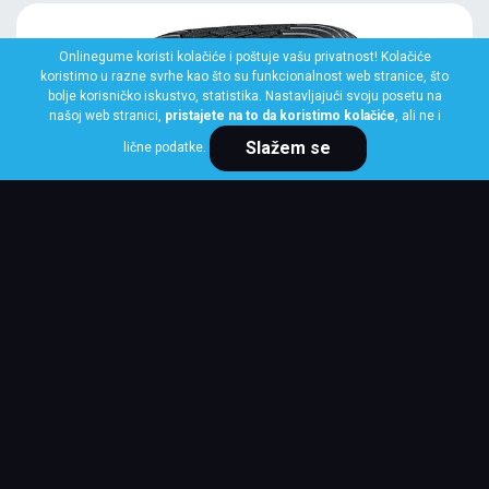
Onlinegume koristi kolačiće i poštuje vašu privatnost! Kolačiće
koristimo u razne svrhe kao što su funkcionalnost web stranice, što
bolje korisničko iskustvo, statistika. Nastavljajući svoju posetu na
našoj web stranici,
pristajete na to da koristimo kolačiće
, ali ne i
Slažem se
lične podatke.
YOKOHAMA
275/45 R20 110V BLUEARTH WINTER V906
SUV
Klasa: Na lageru:
1 kom
Cena po komadu
25,736 RSD