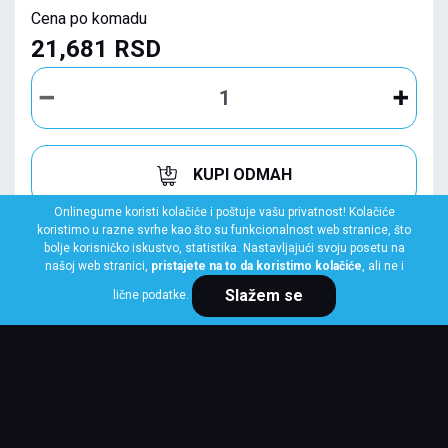
Cena po komadu
21,681 RSD
KUPI ODMAH
Onlinegume koristi kolačiće i poštuje vašu privatnost! Kolačiće
koristimo u razne svrhe kao što su funkcionalnost web stranice, što
bolje korisničko iskustvo, statistika. Nastavljajući svoju posetu na
našoj web stranici,
pristajete na to da koristimo kolačiće
, ali ne i
Slažem se
lične podatke.