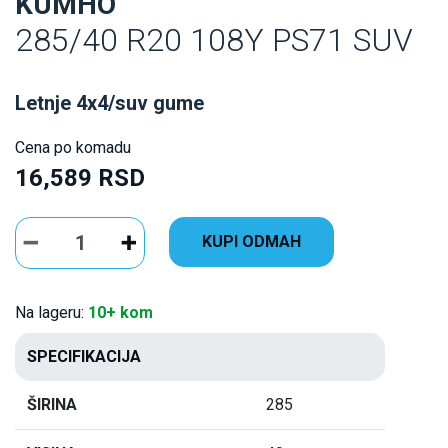
KUMHO
285/40 R20 108Y PS71 SUV
Letnje 4x4/suv gume
Cena po komadu
16,589 RSD
KUPI ODMAH
Na lageru:
10+ kom
SPECIFIKACIJA
ŠIRINA
285