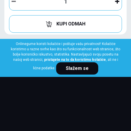
KUPI ODMAH
Onlinegume koristi kolačiće i poštuje vašu privatnost! Kolačiće
koristimo u razne svrhe kao što su funkcionalnost web stranice, što
bolje korisničko iskustvo, statistika. Nastavljajući svoju posetu na
našoj web stranici,
pristajete na to da koristimo kolačiće
, ali ne i
Slažem se
lične podatke.
PIRELLI
285/40 R20 108V XL SCORPION WINTER *
Klasa: Na lageru:
7 kom