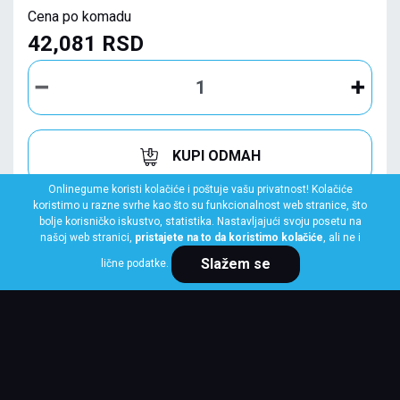
Cena po komadu
42,081 RSD
KUPI ODMAH
Onlinegume koristi kolačiće i poštuje vašu privatnost! Kolačiće
koristimo u razne svrhe kao što su funkcionalnost web stranice, što
bolje korisničko iskustvo, statistika. Nastavljajući svoju posetu na
našoj web stranici,
pristajete na to da koristimo kolačiće
, ali ne i
Slažem se
lične podatke.