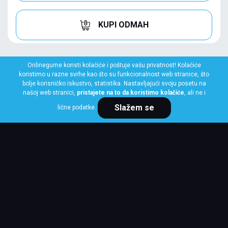
KUPI ODMAH
Onlinegume koristi kolačiće i poštuje vašu privatnost! Kolačiće
koristimo u razne svrhe kao što su funkcionalnost web stranice, što
bolje korisničko iskustvo, statistika. Nastavljajući svoju posetu na
našoj web stranici,
pristajete na to da koristimo kolačiće
, ali ne i
Slažem se
lične podatke.
MICHELIN
285/45 R20 112Y XL PILOT SPORT 4 SUV
Klasa: Na lageru:
10+ kom