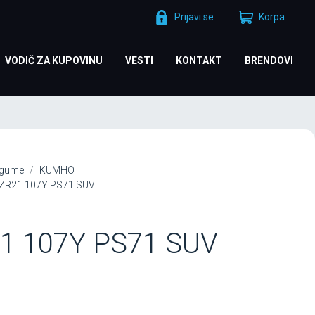
Prijavi se
Korpa
VODIČ ZA KUPOVINU
VESTI
KONTAKT
BRENDOVI
 gume
KUMHO
ZR21 107Y PS71 SUV
1 107Y PS71 SUV