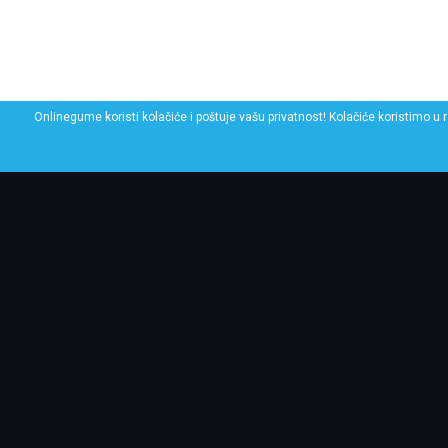
Onlinegume koristi kolačiće i poštuje vašu privatnost! Kolačiće koristimo u 
POGLEDAJ SLIČNE GU