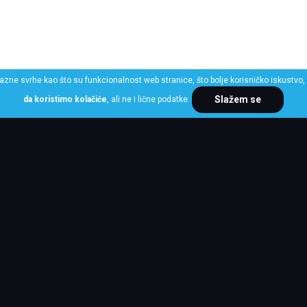
razne svrhe kao što su funkcionalnost web stranice, što bolje korisničko iskustvo, 
Slažem se
da koristimo kolačiće
, ali ne i lične podatke.
ME