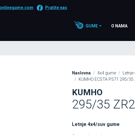
onlinegume.com
Pratite nas
GUME
O NAMA
Naslovna
4x4 gume
Letnje
KUMHO ECSTA PS71 295/35 
KUMHO
295/35 ZR2
Letnje 4x4/suv gume