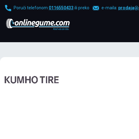
Poruči telefonom
0116550433
ili preko
e-maila:
prodaja@