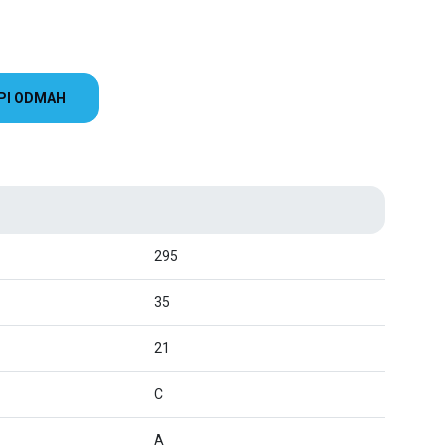
PI ODMAH
295
35
21
C
A