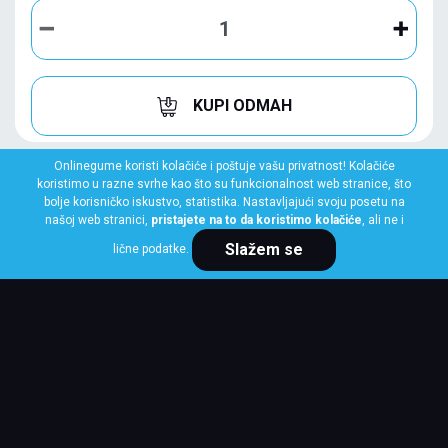
KUPI ODMAH
Onlinegume koristi kolačiće i poštuje vašu privatnost! Kolačiće
koristimo u razne svrhe kao što su funkcionalnost web stranice, što
bolje korisničko iskustvo, statistika. Nastavljajući svoju posetu na
našoj web stranici,
pristajete na to da koristimo kolačiće
, ali ne i
Slažem se
lične podatke.
PIRELLI
315/35 R20 110V XL SCORPION WINTER