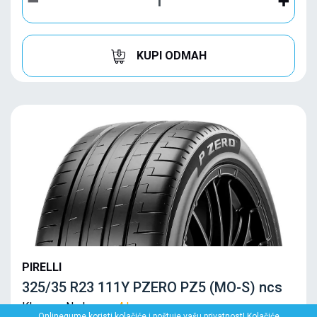
KUPI ODMAH
PIRELLI
325/35 R23 111Y PZERO PZ5 (MO-S) ncs
Klasa: Na lageru:
4 kom
Onlinegume koristi kolačiće i poštuje vašu privatnost! Kolačiće