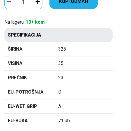
KUPI ODMAH
Na lageru:
10+ kom
SPECIFIKACIJA
ŠIRINA
325
VISINA
35
PREČNIK
23
EU-POTROŠNJA
D
EU-WET GRIP
A
EU-BUKA
71 db