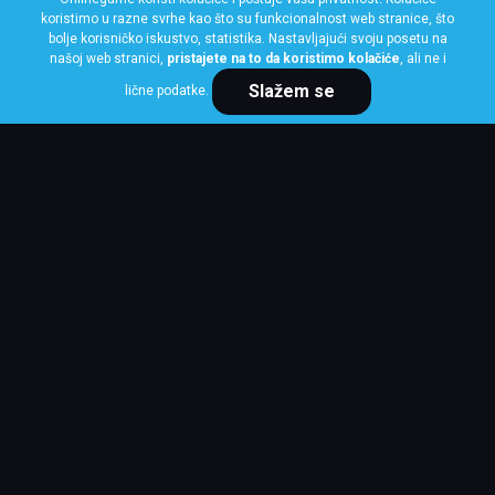
koristimo u razne svrhe kao što su funkcionalnost web stranice, što
bolje korisničko iskustvo, statistika. Nastavljajući svoju posetu na
našoj web stranici,
pristajete na to da koristimo kolačiće
, ali ne i
Slažem se
lične podatke.
Cena po komadu
38,713 RSD
KUPI ODMAH