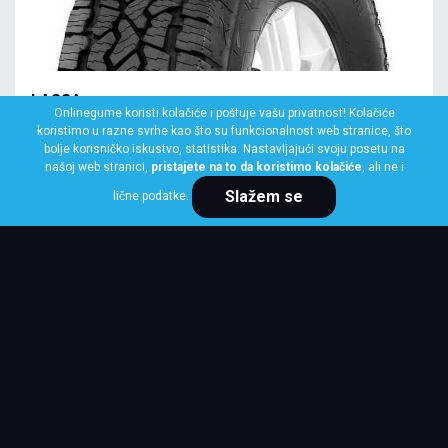
LASSA
Onlinegume koristi kolačiće i poštuje vašu privatnost! Kolačiće
195/80 R15 96T COMPETUS A/T 3
koristimo u razne svrhe kao što su funkcionalnost web stranice, što
bolje korisničko iskustvo, statistika. Nastavljajući svoju posetu na
Klasa: Na lageru:
10+ kom
našoj web stranici,
pristajete na to da koristimo kolačiće
, ali ne i
Slažem se
lične podatke.
Cena po komadu
9,075 RSD
KUPI ODMAH