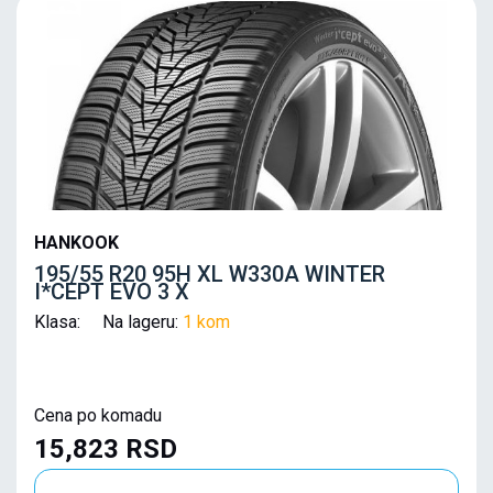
HANKOOK
195/55 R20 95H XL W330A WINTER
I*CEPT EVO 3 X
Klasa: Na lageru:
1 kom
Cena po komadu
15,823 RSD