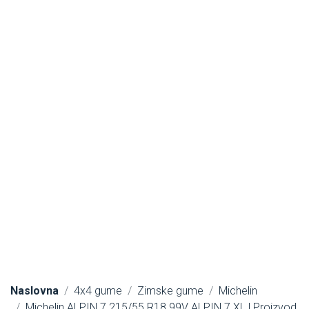
Naslovna
4x4 gume
Zimske gume
Michelin
Michelin ALPIN 7 215/55 R18 99V ALPIN 7 XL | Proizvod