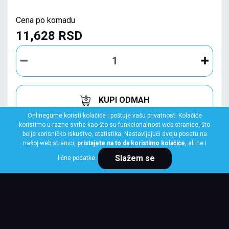
Cena po komadu
11,628 RSD
KUPI ODMAH
Onlinegume koristi kolačiće i poštuje vašu privatnost! Kolačiće
koristimo u razne svrhe kao što su funkcionalnost web stranice, što
bolje korisničko iskustvo, statistika. Nastavljajući svoju posetu na
našoj web stranici,
pristajete na to da koristimo kolačiće
, ali ne i
Slažem se
lične podatke.