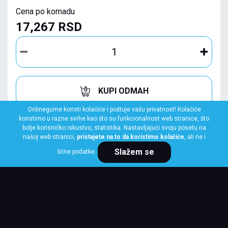
Cena po komadu
17,267 RSD
KUPI ODMAH
Onlinegume koristi kolačiće i poštuje vašu privatnost! Kolačiće
koristimo u razne svrhe kao što su funkcionalnost web stranice, što
bolje korisničko iskustvo, statistika. Nastavljajući svoju posetu na
našoj web stranici,
pristajete na to da koristimo kolačiće
, ali ne i
Slažem se
lične podatke.