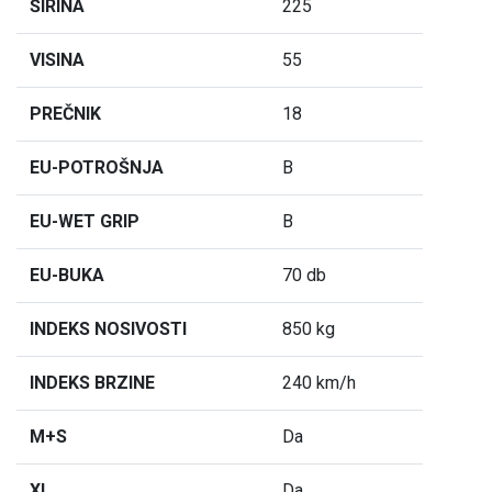
ŠIRINA
225
VISINA
55
PREČNIK
18
EU-POTROŠNJA
B
EU-WET GRIP
B
EU-BUKA
70 db
INDEKS NOSIVOSTI
850 kg
INDEKS BRZINE
240 km/h
M+S
Da
XL
Da