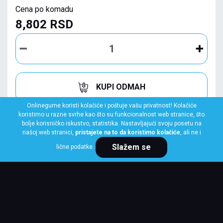
Cena po komadu
8,802 RSD
KUPI ODMAH
Onlinegume koristi kolačiće i poštuje vašu privatnost! Kolačiće
koristimo u razne svrhe kao što su funkcionalnost web stranice, što
bolje korisničko iskustvo, statistika. Nastavljajući svoju posetu na
našoj web stranici,
pristajete na to da koristimo kolačiće
, ali ne i
Slažem se
lične podatke.