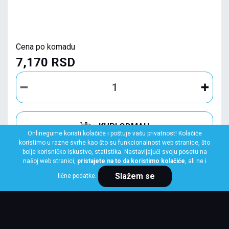
Cena po komadu
7,170 RSD
KUPI ODMAH
Onlinegume koristi kolačiće i poštuje vašu privatnost! Kolačiće
koristimo u razne svrhe kao što su funkcionalnost web stranice, što
bolje korisničko iskustvo, statistika. Nastavljajući svoju posetu na
našoj web stranici,
pristajete na to da koristimo kolačiće
, ali ne i
Slažem se
lične podatke.