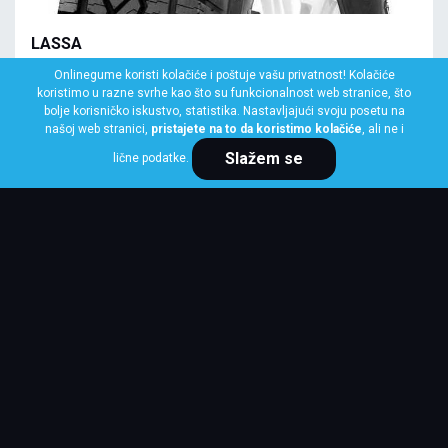
LASSA
195/80 R15 96T COMPETUS A/T 3
Onlinegume koristi kolačiće i poštuje vašu privatnost! Kolačiće
koristimo u razne svrhe kao što su funkcionalnost web stranice, što
Klasa: Na lageru:
10+ kom
bolje korisničko iskustvo, statistika. Nastavljajući svoju posetu na
našoj web stranici,
pristajete na to da koristimo kolačiće
, ali ne i
Slažem se
lične podatke.
Cena po komadu
9,075 RSD
KUPI ODMAH