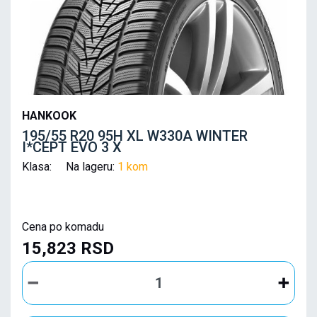
HANKOOK
195/55 R20 95H XL W330A WINTER
I*CEPT EVO 3 X
Klasa: Na lageru:
1 kom
Cena po komadu
15,823 RSD