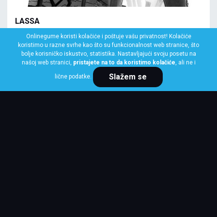
LASSA
195/80 R15 96T COMPETUS A/T 3
Onlinegume koristi kolačiće i poštuje vašu privatnost! Kolačiće
koristimo u razne svrhe kao što su funkcionalnost web stranice, što
Klasa: Na lageru:
10+ kom
bolje korisničko iskustvo, statistika. Nastavljajući svoju posetu na
našoj web stranici,
pristajete na to da koristimo kolačiće
, ali ne i
Slažem se
lične podatke.
Cena po komadu
9,075 RSD
KUPI ODMAH