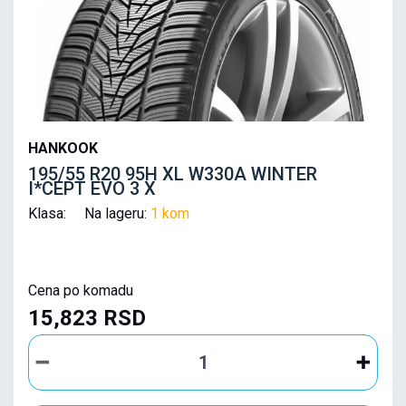
HANKOOK
195/55 R20 95H XL W330A WINTER
I*CEPT EVO 3 X
Klasa: Na lageru:
1 kom
Cena po komadu
15,823 RSD