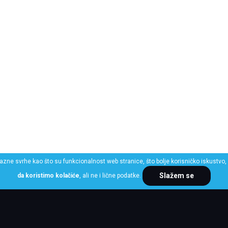
razne svrhe kao što su funkcionalnost web stranice, što bolje korisničko iskustvo, 
Slažem se
da koristimo kolačiće
, ali ne i lične podatke.