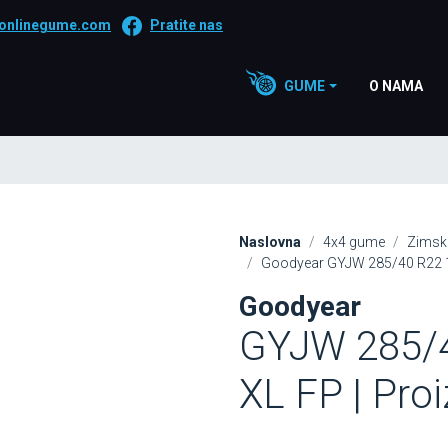
onlinegume.com
Pratite nas
GUME
O NAMA
Naslovna
4x4 gume
Zimsk
Goodyear GYJW 285/40 R22 11
Goodyear
GYJW 285/4
XL FP | Pro