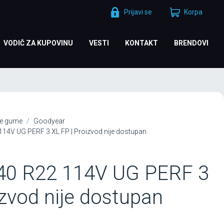
Prijavi se
Korpa
VODIČ ZA KUPOVINU
VESTI
KONTAKT
BRENDOVI
e gume
Goodyear
4V UG PERF 3 XL FP | Proizvod nije dostupan
0 R22 114V UG PERF 3
izvod nije dostupan