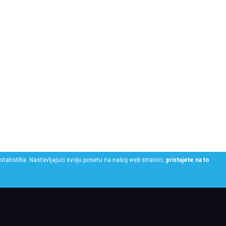
statistika. Nastavljajući svoju posetu na našoj web stranici,
pristajete na to