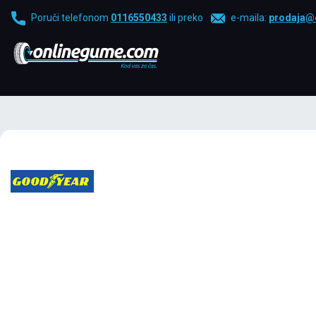
Poruči telefonom
0116550433
ili preko
e-maila:
prodaja@