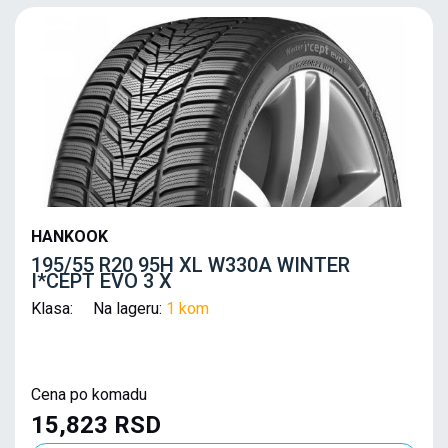
HANKOOK
195/55 R20 95H XL W330A WINTER
I*CEPT EVO 3 X
Klasa: Na lageru:
1 kom
Cena po komadu
15,823 RSD