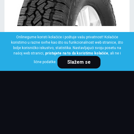
LASSA
Onlinegume koristi kolačiće i poštuje vašu privatnost! Kolačiće
195/80 R15 96T COMPETUS A/T 3
koristimo u razne svrhe kao što su funkcionalnost web stranice, što
bolje korisničko iskustvo, statistika. Nastavljajući svoju posetu na
Klasa: Na lageru:
10+ kom
našoj web stranici,
pristajete na to da koristimo kolačiće
, ali ne i
Slažem se
lične podatke.
Cena po komadu
9,075 RSD
KUPI ODMAH