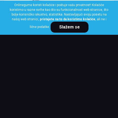
Onlinegume koristi kolačiće i poštuje vašu privatnost! Kolačiće
koristimo u razne svrhe kao što su funkcionalnost web stranice, što
bolje korisničko iskustvo, statistika. Nastavljajući svoju posetu na
našoj web stranici,
pristajete na to da koristimo kolačiće
, ali ne i
Slažem se
lične podatke.
PIRELLI
190/55 ZR 17 M/C (75W) TL MOTO
DIABLO ROSSO IV
Klasa: Na lageru:
6 kom
Cena po komadu
42,312 RSD