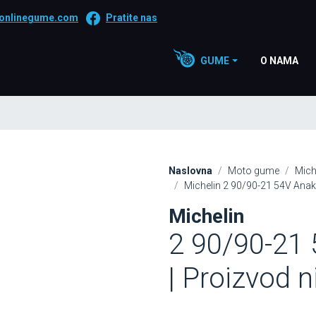
onlinegume.com
Pratite nas
GUME
O NAMA
Naslovna
Moto gume
Mich
Michelin 2 90/90-21 54V Anake
Michelin
2 90/90-21
| Proizvod 