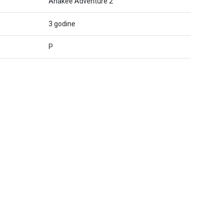
Anakee Adventure 2
3 godine
P