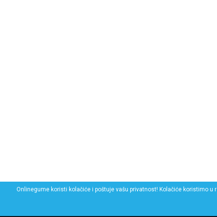
Onlinegume koristi kolačiće i poštuje vašu privatnost! Kolačiće koristimo u 