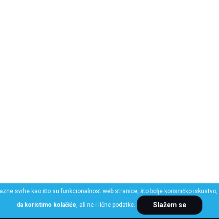
razne svrhe kao što su funkcionalnost web stranice, što bolje korisničko iskustvo, 
Slažem se
da koristimo kolačiće
, ali ne i lične podatke.