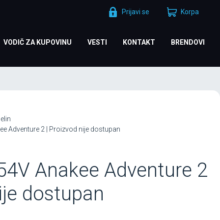
Prijavi se
Korpa
VODIČ ZA KUPOVINU
VESTI
KONTAKT
BRENDOVI
elin
e Adventure 2 | Proizvod nije dostupan
 54V Anakee Adventure 2
nije dostupan