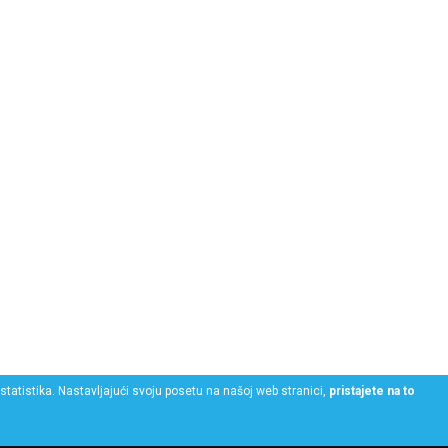
statistika. Nastavljajući svoju posetu na našoj web stranici,
pristajete na to