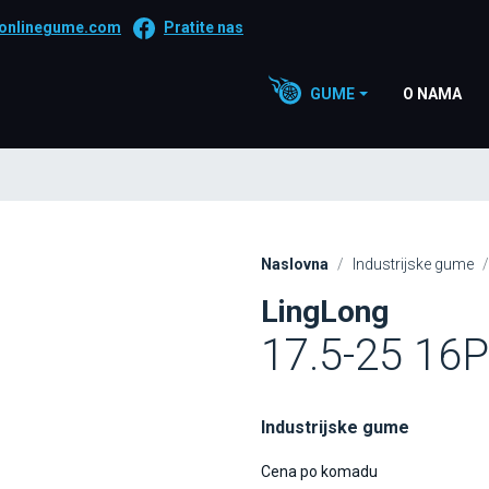
onlinegume.com
Pratite nas
GUME
O NAMA
Naslovna
Industrijske gume
LingLong
17.5-25 16
Industrijske gume
Cena po komadu