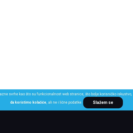
razne svrhe kao što su funkcionalnost web stranice, što bolje korisničko iskustvo, 
Slažem se
da koristimo kolačiće
, ali ne i lične podatke.