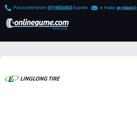
Poruči telefonom
0116550433
ili preko
e-maila:
prodaja@