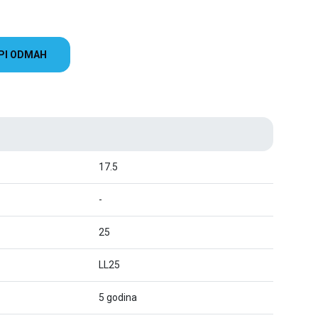
PI ODMAH
17.5
-
25
LL25
5 godina