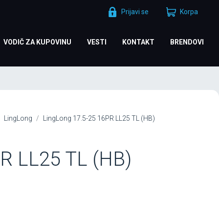
Prijavi se
Korpa
VODIČ ZA KUPOVINU
VESTI
KONTAKT
BRENDOVI
LingLong
LingLong 17.5-25 16PR LL25 TL (HB)
PR LL25 TL (HB)