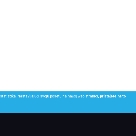
statistika. Nastavljajući svoju posetu na našoj web stranici,
pristajete na to