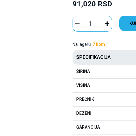
91,020 RSD
KU
Na lageru:
7 kom
SPECIFIKACIJA
ŠIRINA
VISINA
PREČNIK
DEZENI
GARANCIJA