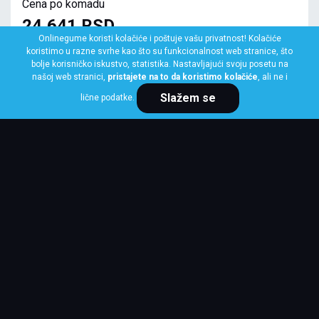
Cena po komadu
24,641 RSD
Onlinegume koristi kolačiće i poštuje vašu privatnost! Kolačiće
koristimo u razne svrhe kao što su funkcionalnost web stranice, što
bolje korisničko iskustvo, statistika. Nastavljajući svoju posetu na
našoj web stranici,
pristajete na to da koristimo kolačiće
, ali ne i
Slažem se
lične podatke.
KUPI ODMAH