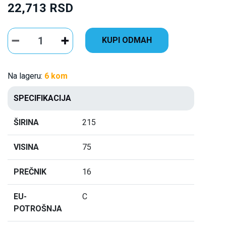
22,713 RSD
KUPI ODMAH
Na lageru:
6 kom
SPECIFIKACIJA
ŠIRINA
215
VISINA
75
PREČNIK
16
EU-
C
POTROŠNJA