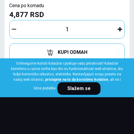
Cena po komadu
4,877 RSD
KUPI ODMAH
Onlinegume koristi kolačiće i poštuje vašu privatnost! Kolačiće
koristimo u razne svrhe kao što su funkcionalnost web stranice, što
bolje korisničko iskustvo, statistika. Nastavljajući svoju posetu na
našoj web stranici,
pristajete na to da koristimo kolačiće
, ali ne i
Slažem se
lične podatke.