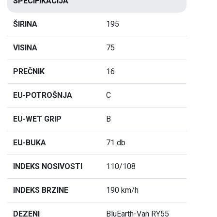
SPECIFIKACIJA
ŠIRINA
195
VISINA
75
PREČNIK
16
EU-POTROŠNJA
C
EU-WET GRIP
B
EU-BUKA
71 db
INDEKS NOSIVOSTI
110/108
INDEKS BRZINE
190 km/h
DEZENI
BluEarth-Van RY55