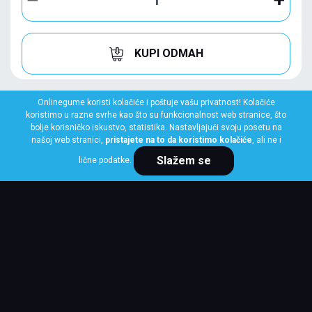
KUPI ODMAH
Onlinegume koristi kolačiće i poštuje vašu privatnost! Kolačiće
koristimo u razne svrhe kao što su funkcionalnost web stranice, što
bolje korisničko iskustvo, statistika. Nastavljajući svoju posetu na
našoj web stranici,
pristajete na to da koristimo kolačiće
, ali ne i
Slažem se
lične podatke.
LINGLONG
205/65 R16C 107/105T GREEN-MAX VAN
4S EU
Klasa: Na lageru:
10+ kom