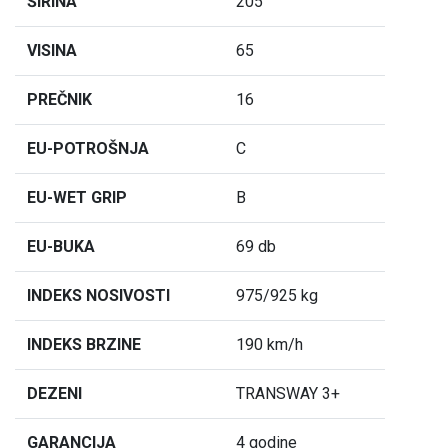
ŠIRINA
205
VISINA
65
PREČNIK
16
EU-POTROŠNJA
C
EU-WET GRIP
B
EU-BUKA
69 db
INDEKS NOSIVOSTI
975/925 kg
INDEKS BRZINE
190 km/h
DEZENI
TRANSWAY 3+
GARANCIJA
4 godine