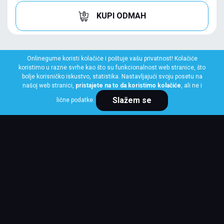
KUPI ODMAH
Onlinegume koristi kolačiće i poštuje vašu privatnost! Kolačiće
koristimo u razne svrhe kao što su funkcionalnost web stranice, što
bolje korisničko iskustvo, statistika. Nastavljajući svoju posetu na
našoj web stranici,
pristajete na to da koristimo kolačiće
, ali ne i
Slažem se
lične podatke.
LAUFENN
215/60 R16C 103/101T X FIT VAN LV01
Klasa: Na lageru:
3 kom