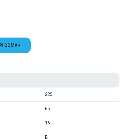
PI ODMAH
225
65
16
B