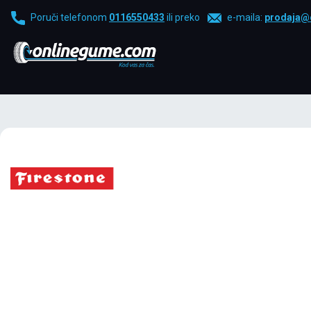
Poruči telefonom
0116550433
ili preko
e-maila:
prodaja@