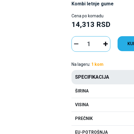
Kombi letnje gume
Cena po komadu
14,313 RSD
KU
Na lageru:
1 kom
SPECIFIKACIJA
ŠIRINA
VISINA
PREČNIK
EU-POTROŠNJA