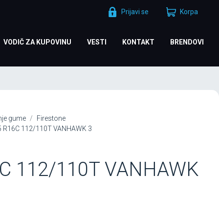
Prijavi se
Korpa
VODIČ ZA KUPOVINU
VESTI
KONTAKT
BRENDOVI
nje gume
Firestone
65 R16C 112/110T VANHAWK 3
6C 112/110T VANHAWK