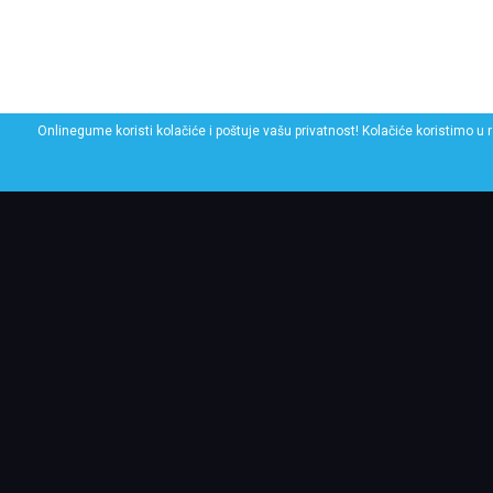
Onlinegume koristi kolačiće i poštuje vašu privatnost! Kolačiće koristimo u 
POGLEDAJ SLIČNE GU