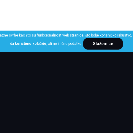
razne svrhe kao što su funkcionalnost web stranice, što bolje korisničko iskustvo, 
Slažem se
da koristimo kolačiće
, ali ne i lične podatke.
ME