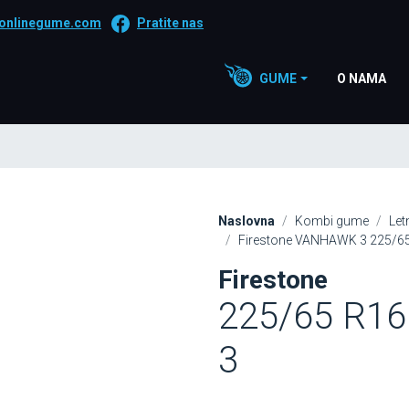
onlinegume.com
Pratite nas
GUME
O NAMA
Naslovna
Kombi gume
Let
Firestone VANHAWK 3 225/
Firestone
225/65 R1
3