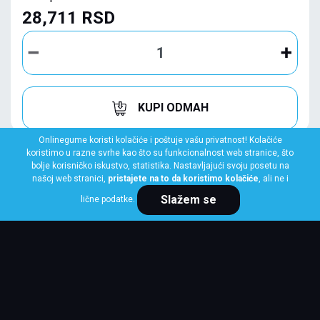
28,711 RSD
KUPI ODMAH
Onlinegume koristi kolačiće i poštuje vašu privatnost! Kolačiće
koristimo u razne svrhe kao što su funkcionalnost web stranice, što
bolje korisničko iskustvo, statistika. Nastavljajući svoju posetu na
našoj web stranici,
pristajete na to da koristimo kolačiće
, ali ne i
Slažem se
lične podatke.