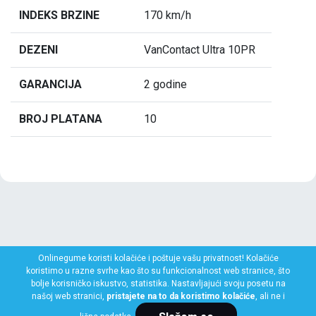
INDEKS BRZINE
170 km/h
DEZENI
VanContact Ultra 10PR
GARANCIJA
2 godine
BROJ PLATANA
10
Onlinegume koristi kolačiće i poštuje vašu privatnost! Kolačiće
koristimo u razne svrhe kao što su funkcionalnost web stranice, što
bolje korisničko iskustvo, statistika. Nastavljajući svoju posetu na
našoj web stranici,
pristajete na to da koristimo kolačiće
, ali ne i