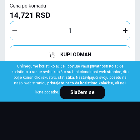
Cena po komadu
14,721 RSD
KUPI ODMAH
Onlinegume koristi kolačiće i poštuje vašu privatnost! Kolačiće
koristimo u razne svrhe kao što su funkcionalnost web stranice, što
bolje korisničko iskustvo, statistika. Nastavljajući svoju posetu na
našoj web stranici,
pristajete na to da koristimo kolačiće
, ali ne i
Slažem se
lične podatke.