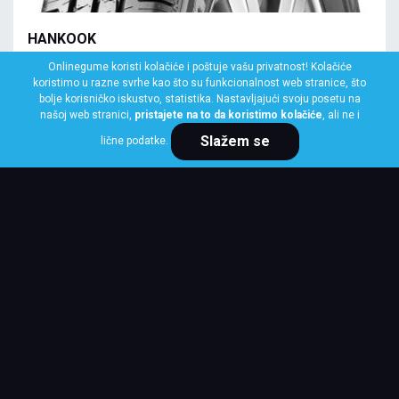
HANKOOK
155 R13C 90/88R RA18 VANTRA LT
Onlinegume koristi kolačiće i poštuje vašu privatnost! Kolačiće
koristimo u razne svrhe kao što su funkcionalnost web stranice, što
Klasa: Na lageru:
7 kom
bolje korisničko iskustvo, statistika. Nastavljajući svoju posetu na
našoj web stranici,
pristajete na to da koristimo kolačiće
, ali ne i
Slažem se
lične podatke.
Cena po komadu
8,048 RSD
KUPI ODMAH