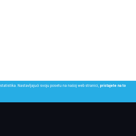
statistika. Nastavljajući svoju posetu na našoj web stranici,
pristajete na to