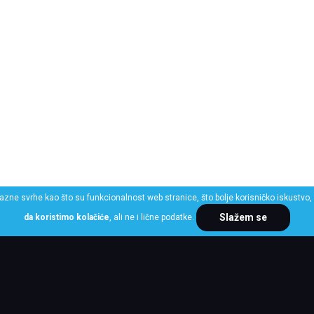
razne svrhe kao što su funkcionalnost web stranice, što bolje korisničko iskustvo, 
Slažem se
da koristimo kolačiće
, ali ne i lične podatke.
ME