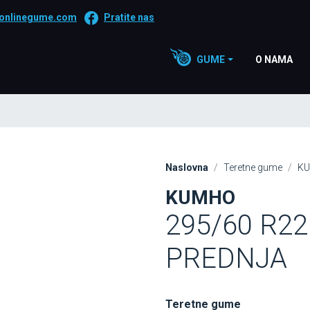
onlinegume.com
Pratite nas
GUME
O NAMA
Naslovna
Teretne gume
K
KUMHO
295/60 R22
PREDNJA
Teretne gume