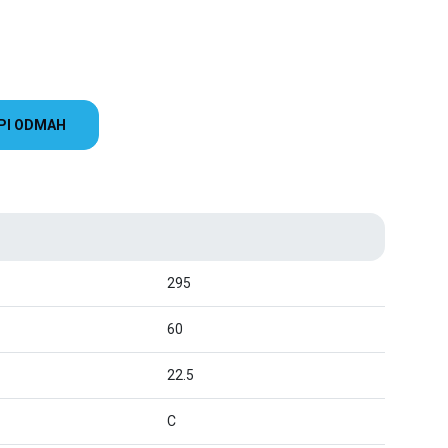
PI ODMAH
295
60
22.5
C