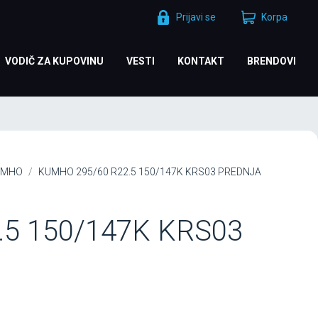
Prijavi se
Korpa
VODIČ ZA KUPOVINU
VESTI
KONTAKT
BRENDOVI
UMHO
KUMHO 295/60 R22.5 150/147K KRS03 PREDNJA
.5 150/147K KRS03