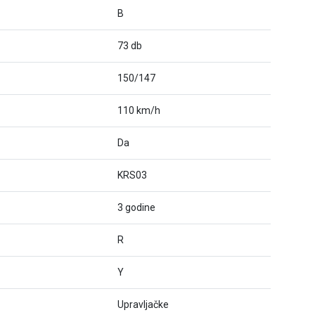
B
73 db
150/147
110 km/h
Da
KRS03
3 godine
R
Y
Upravljačke