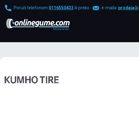
Poruči telefonom
0116550433
ili preko
e-maila:
prodaja@