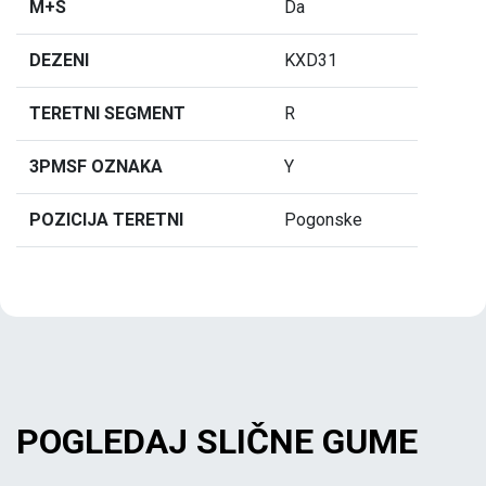
M+S
Da
DEZENI
KXD31
TERETNI SEGMENT
R
3PMSF OZNAKA
Y
POZICIJA TERETNI
Pogonske
POGLEDAJ SLIČNE GUME