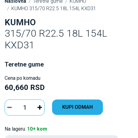
Naslovna
Teretne gume
KUMHO
KUMHO 315/70 R22.5 18L 154L KXD31
KUMHO
315/70 R22.5 18L 154L
KXD31
Teretne gume
Cena po komadu
60,660 RSD
KUPI ODMAH
Na lageru:
10+ kom