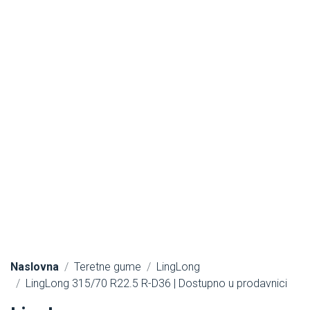
Naslovna
Teretne gume
LingLong
LingLong 315/70 R22.5 R-D36 | Dostupno u prodavnici