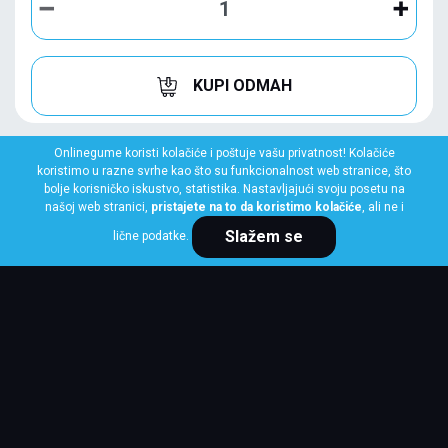
KUPI ODMAH
Onlinegume koristi kolačiće i poštuje vašu privatnost! Kolačiće
koristimo u razne svrhe kao što su funkcionalnost web stranice, što
bolje korisničko iskustvo, statistika. Nastavljajući svoju posetu na
našoj web stranici,
pristajete na to da koristimo kolačiće
, ali ne i
Slažem se
lične podatke.
DUNLOP
315/70 R22.5 SP446 154L/152M 3PSF
Klasa: Na lageru:
10+ kom