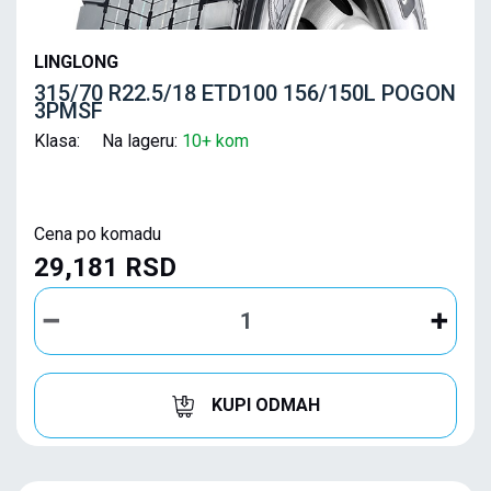
LINGLONG
315/70 R22.5/18 ETD100 156/150L POGON
3PMSF
Klasa: Na lageru:
10+ kom
Cena po komadu
29,181 RSD
KUPI ODMAH