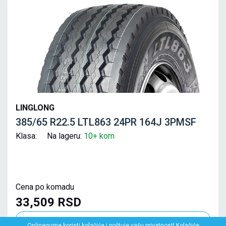
LINGLONG
385/65 R22.5 LTL863 24PR 164J 3PMSF
Klasa: Na lageru:
10+ kom
Cena po komadu
33,509 RSD
Onlinegume koristi kolačiće i poštuje vašu privatnost! Kolačiće