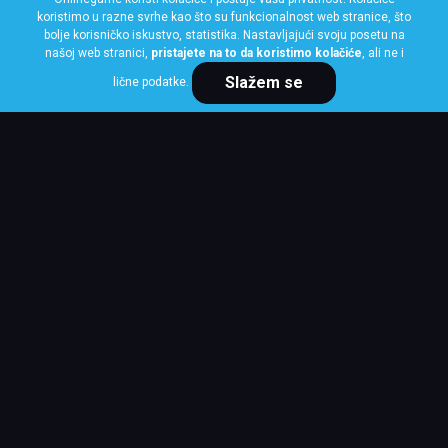
koristimo u razne svrhe kao što su funkcionalnost web stranice, što
bolje korisničko iskustvo, statistika. Nastavljajući svoju posetu na
našoj web stranici,
pristajete na to da koristimo kolačiće
, ali ne i
KUPI ODMAH
Slažem se
lične podatke.
LINGLONG
385/65 R22.5 KXA400 164J
PREDNJA/PRIKOLICA ON/OFF