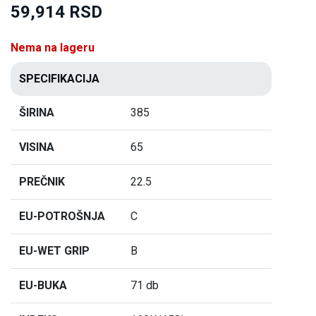
59,914 RSD
Nema na lageru
SPECIFIKACIJA
ŠIRINA
385
VISINA
65
PREČNIK
22.5
EU-POTROŠNJA
C
EU-WET GRIP
B
EU-BUKA
71 db