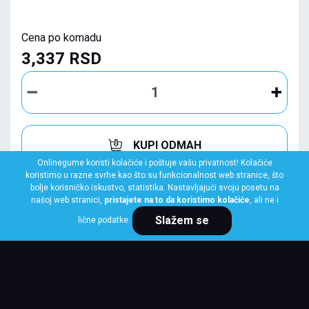
Cena po komadu
3,337 RSD
KUPI ODMAH
Onlinegume koristi kolačiće i poštuje vašu privatnost! Kolačiće
koristimo u razne svrhe kao što su funkcionalnost web stranice, što
bolje korisničko iskustvo, statistika. Nastavljajući svoju posetu na
našoj web stranici,
pristajete na to da koristimo kolačiće
, ali ne i
Slažem se
lične podatke.