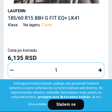
LAUFENN
185/60 R15 88H G FIT EQ+ LK41
Klasa: Na lageru:
3 kom
Cena po komadu
6,135 RSD
Onlinegume koristi kolačiće i poštuje vašu privatnost! Kolačiće
koristimo u razne svrhe kao što su funkcionalnost web stranice, što
KUPI ODMAH
bolje korisničko iskustvo, statistika. Nastavljajući svoju posetu na
našoj web stranici,
pristajete na to da koristimo kolačiće
, ali ne i
Slažem se
lične podatke.