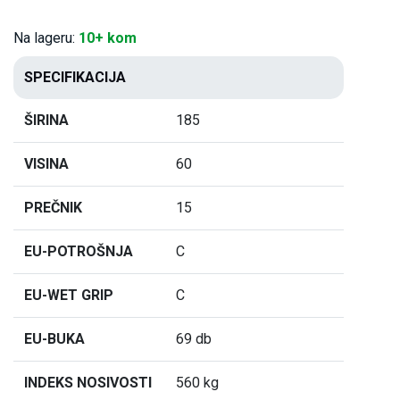
Na lageru:
10+ kom
SPECIFIKACIJA
ŠIRINA
185
VISINA
60
PREČNIK
15
EU-POTROŠNJA
C
EU-WET GRIP
C
EU-BUKA
69 db
INDEKS NOSIVOSTI
560 kg