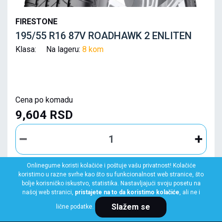
FIRESTONE
195/55 R16 87V ROADHAWK 2 ENLITEN
Klasa: Na lageru:
8 kom
Cena po komadu
9,604 RSD
Onlinegume koristi kolačiće i poštuje vašu privatnost! Kolačiće
koristimo u razne svrhe kao što su funkcionalnost web stranice, što
KUPI ODMAH
bolje korisničko iskustvo, statistika. Nastavljajući svoju posetu na
našoj web stranici,
pristajete na to da koristimo kolačiće
, ali ne i
Slažem se
lične podatke.