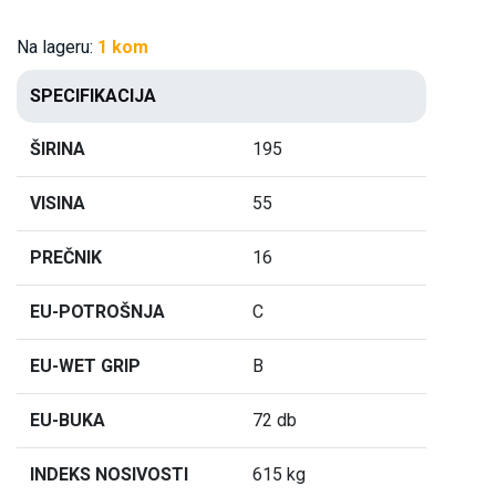
Na lageru:
1 kom
SPECIFIKACIJA
ŠIRINA
195
VISINA
55
PREČNIK
16
EU-POTROŠNJA
C
EU-WET GRIP
B
EU-BUKA
72 db
INDEKS NOSIVOSTI
615 kg